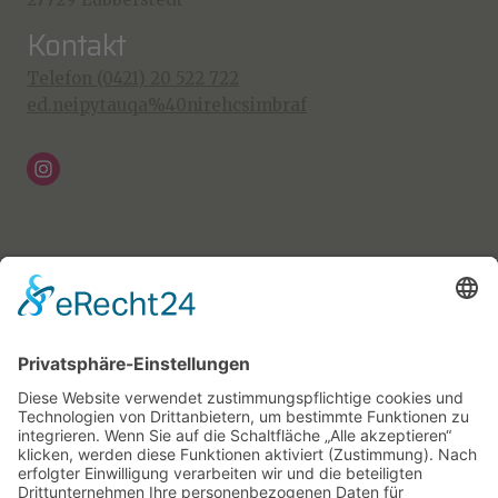
Kontakt
Telefon (0421) 20 522 722
ed.neipytauqa%40nirehcsimbraf
Farbmischerin